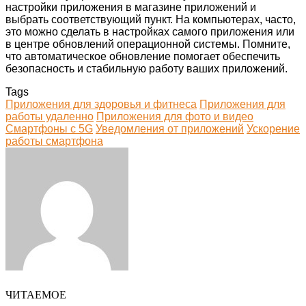
настройки приложения в магазине приложений и
выбрать соответствующий пункт. На компьютерах, часто,
это можно сделать в настройках самого приложения или
в центре обновлений операционной системы. Помните,
что автоматическое обновление помогает обеспечить
безопасность и стабильную работу ваших приложений.
Tags
Приложения для здоровья и фитнеса
Приложения для
работы удаленно
Приложения для фото и видео
Смартфоны с 5G
Уведомления от приложений
Ускорение
работы смартфона
Facebook
Twitter
LinkedIn
Tumblr
Pinterest
Reddit
VKontakte
Odnoklassniki
Skype
WhatsApp
Telegram
Viber
Share
Print
via
Email
ЧИТАЕМОЕ