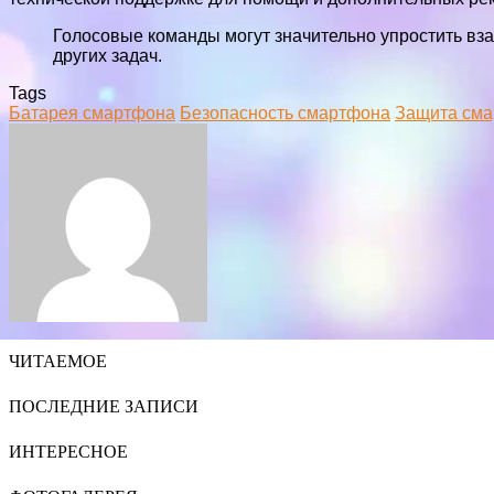
Голосовые команды могут значительно упростить вз
других задач.
Tags
Батарея смартфона
Безопасность смартфона
Защита см
Facebook
Twitter
LinkedIn
Tumblr
Pinterest
Reddit
VKontakte
Odnoklassniki
Skype
WhatsApp
Telegram
Viber
Share
Print
via
Email
ЧИТАЕМОЕ
ПОСЛЕДНИЕ ЗАПИСИ
ИНТЕРЕСНОЕ