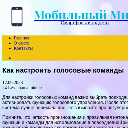
Мобильный М
Смартфоны и гаджеты
Главная
О сайте
Контакты
Search
for
Как настроить голосовые команды
17.09.2023
24
Less than a minute
Для настройки голосовых команд важно выбрать подходяще
активировать функцию голосового управления. После этог
система лучше понимала вас. Не забывайте про регулярн
Помните, что четкость произношения и правильная интон
функции и команды для использования в повседневной жи
технической поддержке для помощи и дополнительных ре