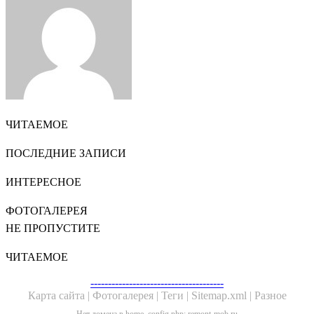
Email
ЧИТАЕМОЕ
ПОСЛЕДНИЕ ЗАПИСИ
ИНТЕРЕСНОЕ
ФОТОГАЛЕРЕЯ
НЕ ПРОПУСТИТЕ
ЧИТАЕМОЕ
Facebook
Twitter
WhatsApp
Telegram
--------------------------------------
Карта сайта |
Фотогалерея |
Теги |
Sitemap.xml |
Разное
Нет домена в home_config.php: remont-mob.ru