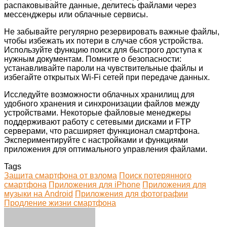
распаковывайте данные, делитесь файлами через
мессенджеры или облачные сервисы.
Не забывайте регулярно резервировать важные файлы,
чтобы избежать их потери в случае сбоя устройства.
Используйте функцию поиск для быстрого доступа к
нужным документам. Помните о безопасности:
устанавливайте пароли на чувствительные файлы и
избегайте открытых Wi-Fi сетей при передаче данных.
Исследуйте возможности облачных хранилищ для
удобного хранения и синхронизации файлов между
устройствами. Некоторые файловые менеджеры
поддерживают работу с сетевыми дисками и FTP
серверами, что расширяет функционал смартфона.
Экспериментируйте с настройками и функциями
приложения для оптимального управления файлами.
Tags
Защита смартфона от взлома
Поиск потерянного
смартфона
Приложения для iPhone
Приложения для
музыки на Android
Приложения для фотографии
Продление жизни смартфона
Facebook
Twitter
LinkedIn
Tumblr
Pinterest
Reddit
VKontakte
Odnoklassniki
Skype
WhatsApp
Telegram
Viber
Share
Print
via