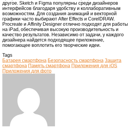
другое. Sketch и Figma популярны среди дизайнеров
интерфейсов благодаря удобству и коллаборативным
возможностям. Для создания анимаций и векторной
графики часто выбирают After Effects и CorelDRAW.
Procreate и Affinity Designer отлично подходят для работы
на iPad, обеспечивая высокую производительность и
качество результатов. Независимо от задачи, у каждого
дизайнера найдется подходящее приложение,
помогающее воплотить его творческие идеи.
Tags
Батарея смартфона
Безопасность смартфона
Защита
смартфона
Память смартфона
Приложения для iOS
Приложения для фото
Facebook
Twitter
LinkedIn
Tumblr
Pinterest
Reddit
VKontakte
Odnoklassniki
Skype
WhatsApp
Telegram
Viber
Share
Print
via
Email