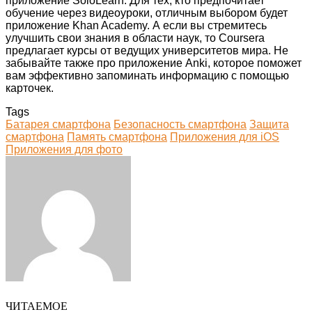
приложение SoloLearn. Для тех, кто предпочитает
обучение через видеоуроки, отличным выбором будет
приложение Khan Academy. А если вы стремитесь
улучшить свои знания в области наук, то Coursera
предлагает курсы от ведущих университетов мира. Не
забывайте также про приложение Anki, которое поможет
вам эффективно запоминать информацию с помощью
карточек.
Tags
Батарея смартфона
Безопасность смартфона
Защита
смартфона
Память смартфона
Приложения для iOS
Приложения для фото
Facebook
Twitter
LinkedIn
Tumblr
Pinterest
Reddit
VKontakte
Odnoklassniki
Skype
WhatsApp
Telegram
Viber
Share
Print
via
Email
ЧИТАЕМОЕ