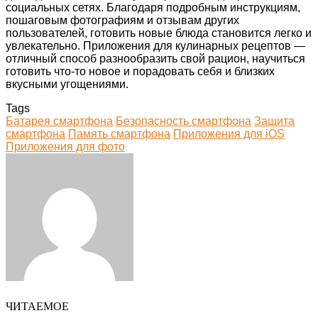
социальных сетях. Благодаря подробным инструкциям,
пошаговым фотографиям и отзывам других
пользователей, готовить новые блюда становится легко и
увлекательно. Приложения для кулинарных рецептов —
отличный способ разнообразить свой рацион, научиться
готовить что-то новое и порадовать себя и близких
вкусными угощениями.
Tags
Батарея смартфона
Безопасность смартфона
Защита
смартфона
Память смартфона
Приложения для iOS
Приложения для фото
Facebook
Twitter
LinkedIn
Tumblr
Pinterest
Reddit
VKontakte
Odnoklassniki
Skype
WhatsApp
Telegram
Viber
Share
Print
via
Email
ЧИТАЕМОЕ