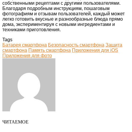
собственными рецептами с другими пользователями.
Благодаря подробным инструкциям, пошаговым
фотографиям и отзывам пользователей, каждый может
легко готовить вкусные и разнообразные блюда прямо
дома, экспериментируя с новыми ингредиентами и
техниками приготовления.
Tags
Батарея смартфона
Безопасность смартфона
Защита
смартфона
Память смартфона
Приложения для iOS
Приложения для фото
Facebook
Twitter
LinkedIn
Tumblr
Pinterest
Reddit
VKontakte
Odnoklassniki
Skype
WhatsApp
Telegram
Viber
Share
Print
via
Email
ЧИТАЕМОЕ