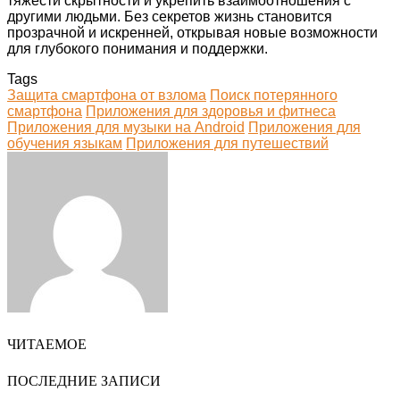
тяжести скрытности и укрепить взаимоотношения с
другими людьми. Без секретов жизнь становится
прозрачной и искренней, открывая новые возможности
для глубокого понимания и поддержки.
Tags
Защита смартфона от взлома
Поиск потерянного
смартфона
Приложения для здоровья и фитнеса
Приложения для музыки на Android
Приложения для
обучения языкам
Приложения для путешествий
Facebook
Twitter
LinkedIn
Tumblr
Pinterest
Reddit
VKontakte
Odnoklassniki
Skype
WhatsApp
Telegram
Viber
Share
Print
via
Email
ЧИТАЕМОЕ
ПОСЛЕДНИЕ ЗАПИСИ