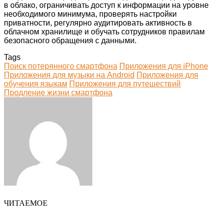
в облако, ограничивать доступ к информации на уровне
необходимого минимума, проверять настройки
приватности, регулярно аудитировать активность в
облачном хранилище и обучать сотрудников правилам
безопасного обращения с данными.
Tags
Поиск потерянного смартфона
Приложения для iPhone
Приложения для музыки на Android
Приложения для
обучения языкам
Приложения для путешествий
Продление жизни смартфона
Facebook
Twitter
LinkedIn
Tumblr
Pinterest
Reddit
VKontakte
Odnoklassniki
Skype
WhatsApp
Telegram
Viber
Share
Print
via
Email
ЧИТАЕМОЕ