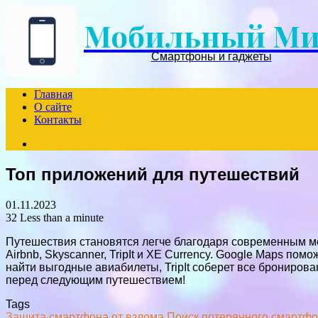
Мобильный М
Смартфоны и гаджеты
Главная
О сайте
Контакты
Search
for
Топ приложений для путешествий
01.11.2023
32
Less than a minute
Путешествия становятся легче благодаря современным м
Airbnb, Skyscanner, TripIt и XE Currency. Google Maps по
найти выгодные авиабилеты, TripIt соберет все бронирова
перед следующим путешествием!
Tags
Защита смартфона от взлома
Поиск потерянного смартф