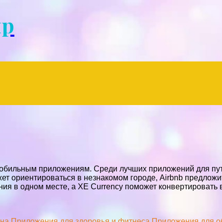
Menu
ир
обильным приложениям. Среди лучших приложений для пут
может ориентироваться в незнакомом городе, Airbnb предлож
ния в одном месте, а XE Currency поможет конвертировать 
она
Приложения для здоровья и фитнеса
Приложения для о