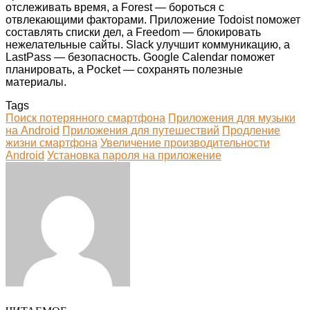
отслеживать время, а Forest — бороться с
отвлекающими факторами. Приложение Todoist поможет
составлять списки дел, а Freedom — блокировать
нежелательные сайты. Slack улучшит коммуникацию, а
LastPass — безопасность. Google Calendar поможет
планировать, а Pocket — сохранять полезные
материалы.
Tags
Поиск потерянного смартфона
Приложения для музыки
на Android
Приложения для путешествий
Продление
жизни смартфона
Увеличение производительности
Android
Установка пароля на приложение
Facebook
Twitter
LinkedIn
Tumblr
Pinterest
Reddit
VKontakte
Odnoklassniki
Skype
WhatsApp
Telegram
Viber
Share
Print
via
Email