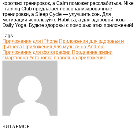
коротких тренировок, а Calm поможет расслабиться. Nike
Training Club предлагает персонализированные
тренировки, а Sleep Cycle — улучшить сон. Для
мотивации используйте Habitica, а для здоровой позы —
Daily Yoga. Будьте здоровы с помощью этих приложений!
Tags
Приложения для iPhone
Приложения для здоровья и
фитнеса
Приложения для музыки на Android
Приложения для фотографии
Продление жизни
смартфона
Установка пароля на приложение
Facebook
Twitter
LinkedIn
Tumblr
Pinterest
Reddit
VKontakte
Odnoklassniki
Skype
WhatsApp
Telegram
Viber
Share
Print
via
Email
ЧИТАЕМОЕ